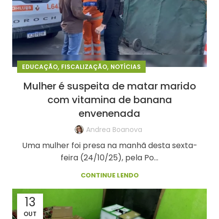
,
,
EDUCAÇÃO
FISCALIZAÇÃO
NOTÍCIAS
Mulher é suspeita de matar marido
com vitamina de banana
envenenada
Andrea Boanova
Uma mulher foi presa na manhã desta sexta-
feira (24/10/25), pela Po...
CONTINUE LENDO
13
OUT