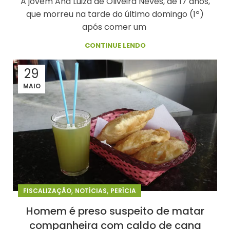
A jovem Ana Luiza de Oliveira Neves, de 17 anos,
que morreu na tarde do último domingo (1º)
após comer um
CONTINUE LENDO
29
MAIO
,
,
FISCALIZAÇÃO
NOTÍCIAS
PERÍCIA
Homem é preso suspeito de matar
companheira com caldo de cana