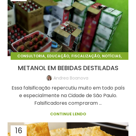
,
,
,
,
CONSULTORIA
EDUCAÇÃO
FISCALIZAÇÃO
NOTÍCIAS
PERÍCIA
METANOL EM BEBIDAS DESTILADAS
Andrea Boanova
Essa falsificação repercutiu muito em todo país
e especialmente na Cidade de São Paulo.
Falsificadores compraram ...
CONTINUE LENDO
16