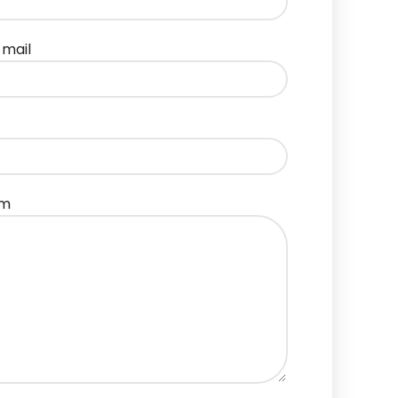
-mail
em