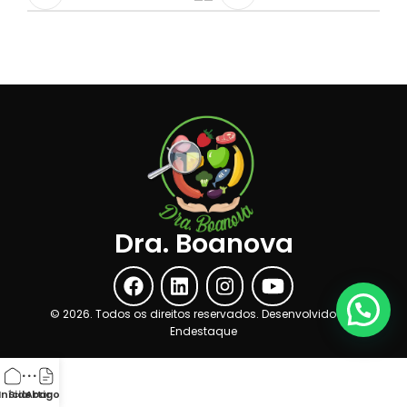
Dra. Boanova
©
2026
. Todos os direitos reservados. Desenvolvido por
Endestaque
Início
Sidebar
Artigos