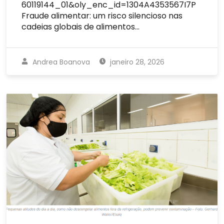
60119144_01&oly_enc_id=1304A4353567I7P
Fraude alimentar: um risco silencioso nas
cadeias globais de alimentos…
Andrea Boanova
janeiro 28, 2026